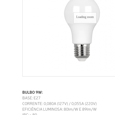
Loading zoom
BULBO 9W:
BASE: E27
CORRENTE: 0,080A (127V) / 0,055A (220V)
EFICIÊNCIA LUMINOSA: 80lm/W E 89lm/W
IRC: >80