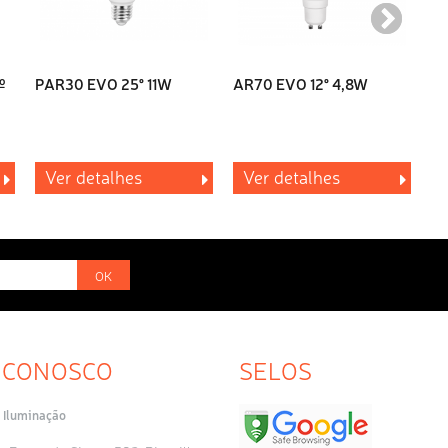
º
PAR30 EVO 25° 11W
AR70 EVO 12° 4,8W
AR
Ver detalhes
Ver detalhes
OK
 CONOSCO
SELOS
 Iluminação