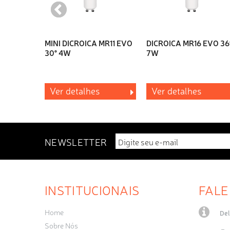
MINI DICROICA MR11 EVO
DICROICA MR16 EVO 36
30° 4W
7W
Ver detalhes
Ver detalhes
NEWSLETTER
INSTITUCIONAIS
FALE
Home
Del
Sobre Nós