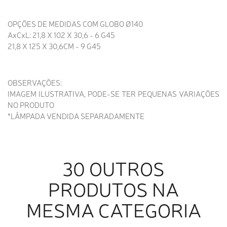
OPÇÕES DE MEDIDAS COM GLOBO Ø140
AxCxL: 21,8 X 102 X 30,6 - 6 G45
21,8 X 125 X 30,6CM - 9 G45
OBSERVAÇÕES:
IMAGEM ILUSTRATIVA, PODE-SE TER PEQUENAS VARIAÇÕES
NO PRODUTO
*LÂMPADA VENDIDA SEPARADAMENTE
30 OUTROS
PRODUTOS NA
MESMA CATEGORIA