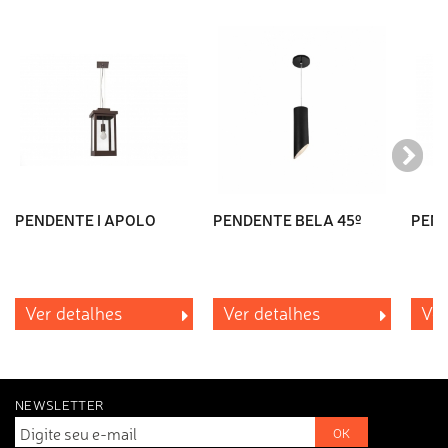
PENDENTE I APOLO
PENDENTE BELA 45º
PEN
Ver detalhes
Ver detalhes
Ver
NEWSLETTER
OK