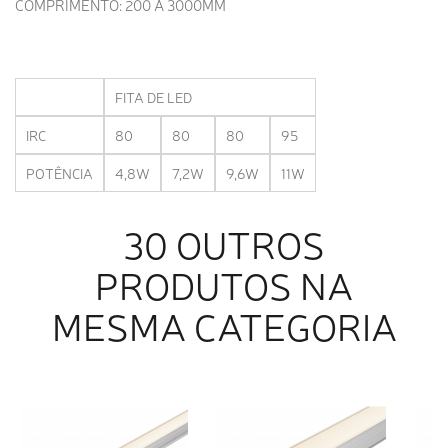
COMPRIMENTO: 200 A 3000MM
FITA DE LED
80
80
80
95
IRC
4,8W
7,2W
9,6W
11W
POTÊNCIA
30 OUTROS
PRODUTOS NA
MESMA CATEGORIA