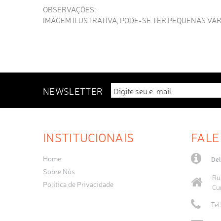
OBSERVAÇÕES:
IMAGEM ILUSTRATIVA, PODE-SE TER PEQUENAS VA
NEWSLETTER
INSTITUCIONAIS
FALE
Home
Del
Sobre Nós
Ru
Política de Privacidade
Cu
Tel