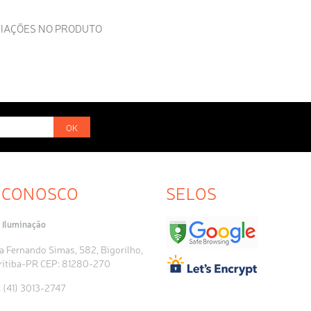
RIAÇÕES NO PRODUTO
OK
 CONOSCO
SELOS
 Iluminação
a Fernando Simas, 582, Bigorilho,
ritiba-PR CEP: 81280-270
: (41) 3013-2747