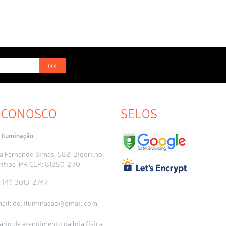
OK
 CONOSCO
SELOS
 Iluminação
a Fernando Simas, 582, Bigorilho,
ritiba-PR CEP: 81280-270
: (41) 3013-2747
ail:
del.iluminacao@gmail.com
ário de atendimento da loja física