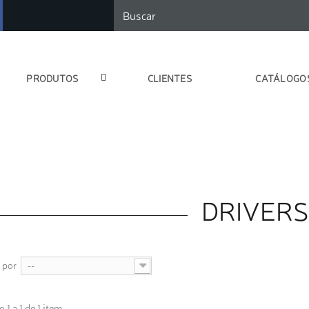
PRODUTOS
CLIENTES
CATÁLOGO
DRIVER
 por
--
1 a 1 de 1 item