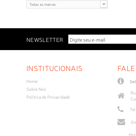
Todas as marcas
NEWSLETTER
INSTITUCIONAIS
FALE
Home
Del
Sobre Nós
Ru
Política de Privacidade
Cu
Tel
Em
Hor