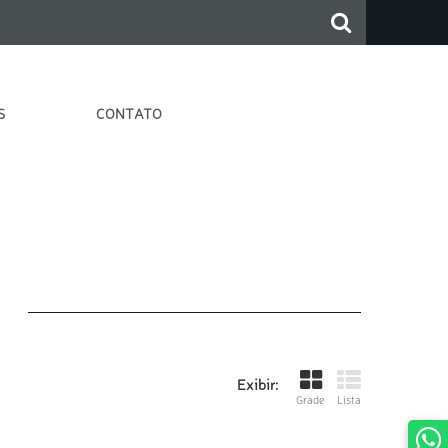
S
CONTATO
S
Exibir:
Grade
Lista