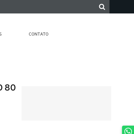
S
CONTATO
D 80